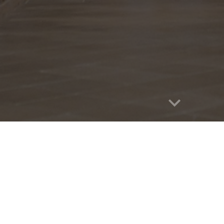
Report abuse
Vítejte na farních
ímskokatolické farnost