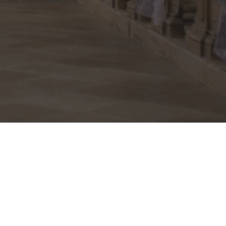
 stránkách
i v Nikolčicích