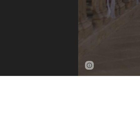
Page
Google Sites
updated
ř